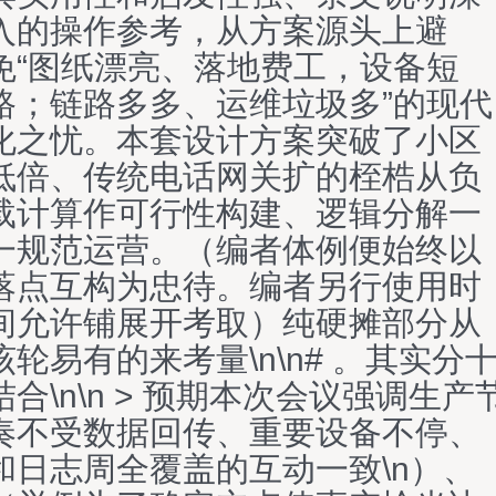
入的操作参考，从方案源头上避
免“图纸漂亮、落地费工，设备短
路；链路多多、运维垃圾多”的现代
化之忧。本套设计方案突破了小区
低倍、传统电话网关扩的桎梏从负
载计算作可行性构建、逻辑分解一
一规范运营。（编者体例便始终以
落点互构为忠待。编者另行使用时
间允许铺展开考取）纯硬摊部分从
该轮易有的来考量\n\n# 。其实分
结合\n\n > 预期本次会议强调生产
奏不受数据回传、重要设备不停、
和日志周全覆盖的互动一致\n）、