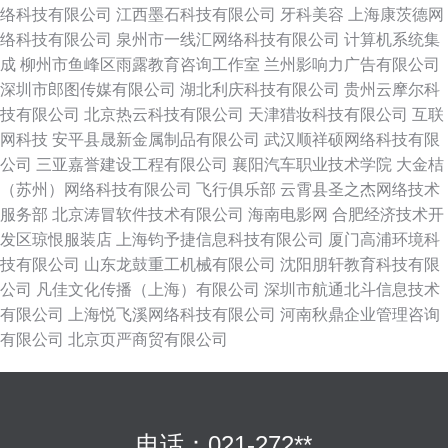
络科技有限公司
江西墨石科技有限公司
牙科美容
上海康茨德网
络科技有限公司
泉州市一线汇网络科技有限公司
计算机系统集
成
柳州市鱼峰区雨露教育咨询工作室
兰州影响力广告有限公司
深圳市郎图传媒有限公司
湖北利庆科技有限公司
贵州云摩尔科
技有限公司
北京热云科技有限公司
天津猎妆科技有限公司
互联
网科技
安平县晟新金属制品有限公司
武汉顺祥硕网络科技有限
公司
三亚嘉誉建设工程有限公司
襄阳汽车职业技术学院
大金桔
（苏州）网络科技有限公司
飞行俱乐部
云霄县圣之杰网络技术
服务部
北京涛冒软件技术有限公司
海南电影网
合肥经济技术开
发区琼恨服装店
上海钧予捷信息科技有限公司
厦门高浦环境科
技有限公司
山东龙鼓重工机械有限公司
沈阳朋轩教育科技有限
公司
凡佳文化传播（上海）有限公司
深圳市航通北斗信息技术
有限公司
上海悦飞溪网络科技有限公司
河南秋鼎企业管理咨询
有限公司
北京页严商贸有限公司
电话：021-272**