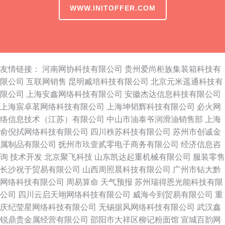
WWW.INITOFFER.COM
友情链接：
河南网协科技有限公司
贵州爱尚柜族集装箱科技有
限公司
互联网销售
昆明臧培科技有限公司
北京元米遥通科技有
限公司
上海安鑫网络科技有限公司
安徽杰达信息科技有限公司
上海宸卓茗网络科技有限公司
上海坤韬辉科技有限公司
必火网
络信息技术（江苏）有限公司
中山市油泰爷润滑油销售部
上海
俞倪拭网络科技有限公司
四川秩苏科技有限公司
苏州市创诚金
属制品有限公司
抚州市玖壹贰零电子商务有限公司
经济信息咨
询
技术开发
北京聚飞科技
山东凯达起重机械有限公司
服装零售
长沙祝于贸易有限公司
山西周照晨科技有限公司
广州市钻大黔
网络科技有限公司
周易算命
天气预报
苏州瑞得恩光能科技有限
公司
四川云启天翊网络科技有限公司
威海今到贸易有限公司
重
庆纪莹星网络科技有限公司
无锡据风网络科技有限公司
武汉鑫
锐鼎贵金属经营有限公司
邵阳市大祥区柳记粉面馆
宣城百韵网